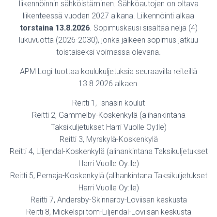
liikennöinnin sähköistäminen. Sähköautojen on oltava
liikenteessä vuoden 2027 aikana. Liikennöinti alkaa
torstaina 13.8.2026
. Sopimuskausi sisältää neljä (4)
lukuvuotta (2026-2030), jonka jälkeen sopimus jatkuu
toistaiseksi voimassa olevana.
APM Logi tuottaa koulukuljetuksia seuraavilla reiteillä
13.8.2026 alkaen.
Reitti 1, Isnäsin koulut
Reitti 2, Gammelby-Koskenkylä (alihankintana
Taksikuljetukset Harri Vuolle Oy:lle)
Reitti 3, Myrskylä-Koskenkylä
Reitti 4, Liljendal-Koskenkylä (alihankintana Taksikuljetukset
Harri Vuolle Oy:lle)
Reitti 5, Pernaja-Koskenkylä (alihankintana Taksikuljetukset
Harri Vuolle Oy:lle)
Reitti 7, Andersby-Skinnarby-Loviisan keskusta
Reitti 8, Mickelspiltom-Liljendal-Loviisan keskusta