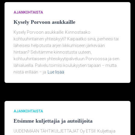
AJANKOHTAISTA
Kysely Porvoon asukkaille
Kysely Porvoon asukkaille: Kiinnostaako
kohtuuhintainen yhteiskyyti? Kaipaatko sinä, perheesi tai
läheisesi helpotusta arjen liikkumiseen järkevään
hintaan? Selvitämme kiinnostusta uuteen,
kohtuuhintaiseen yhteiskyytipalveluun Porvoossa ja sen
lähialueilla. Palvelu toimisi koulukyytien tapaan – mutta
niistä erillään – ja
Lue lisää
AJANKOHTAISTA
Etsimme kuljettajia ja autoilijoita
UUDENMAAN TÄHTIKULJETTAJAT Oy ETSII: Kuljettajia