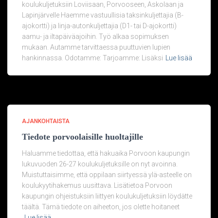
koulukuljetuksiin Loviisaan, Porvooseen, Askolaan ja
Lapinjärvelle Haemme vastuullisia taksinkuljettajia (B-
ajokortti) ja linja-autonkuljettajia (D1- tai D-ajokortti)
aamu- ja iltapäiväajoihin. Työ alkaa sopimuksen
mukaan. Autamme tarvittaessa puuttuvien lupien
hankinnassa. Odotamme: Tarjoamme: Lisäksi
Lue lisää
AJANKOHTAISTA
Tiedote porvoolaisille huoltajille
Haluamme tiedottaa, että hakuaika Porvoon kaupungin
lukuvuoden 26-27 koulukuljetuksille on nyt avoinna.
Muistuttaisimme, että oppilaan siirtyessä ylä-asteelle on
koulukyytihakemus uusittava. Lisätietoa Porvoon
kaupungin ohjeistuksiin liittyen koulukuljetuksiin löydätte
täältä. Tämä tiedote on aiheeton, jos olette hoitaneet
Lue lisää