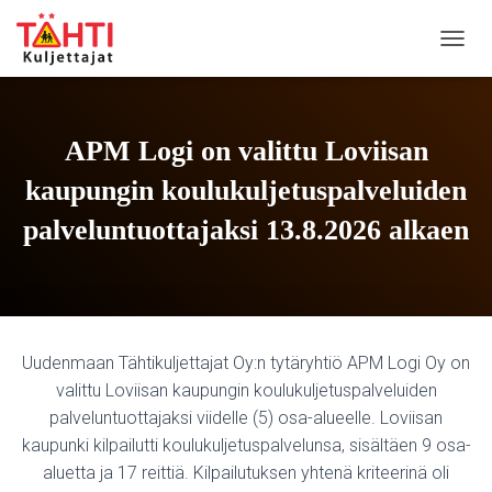
NAVIG
APM Logi on valittu Loviisan
kaupungin koulukuljetuspalveluiden
palveluntuottajaksi 13.8.2026 alkaen
Uudenmaan Tähtikuljettajat Oy:n tytäryhtiö APM Logi Oy on
valittu Loviisan kaupungin koulukuljetuspalveluiden
palveluntuottajaksi viidelle (5) osa-alueelle. Loviisan
kaupunki kilpailutti koulukuljetuspalvelunsa, sisältäen 9 osa-
aluetta ja 17 reittiä. Kilpailutuksen yhtenä kriteerinä oli