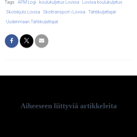
Tags:
APM Logi
koulukuljetus Loviisa
Loviisa koulukuljetus
Skolskjuts Lovisa
Skoltransport i Lovisa
Tähtikuljettajat
Uudenmaan Tähtikuljettajat
Aiheeseen liittyviä artikkeleita