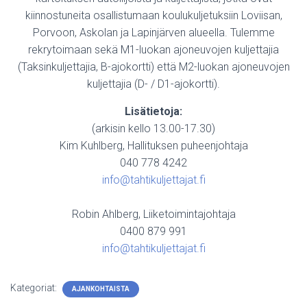
kiinnostuneita osallistumaan koulukuljetuksiin Loviisan,
Porvoon, Askolan ja Lapinjärven alueella. Tulemme
rekrytoimaan sekä M1-luokan ajoneuvojen kuljettajia
(Taksinkuljettajia, B-ajokortti) että M2-luokan ajoneuvojen
kuljettajia (D- / D1-ajokortti).
Lisätietoja:
(arkisin kello 13.00-17.30)
Kim Kuhlberg, Hallituksen puheenjohtaja
040 778 4242
info@tahtikuljettajat.fi
Robin Ahlberg, Liiketoimintajohtaja
0400 879 991
info@tahtikuljettajat.fi
Kategoriat:
AJANKOHTAISTA