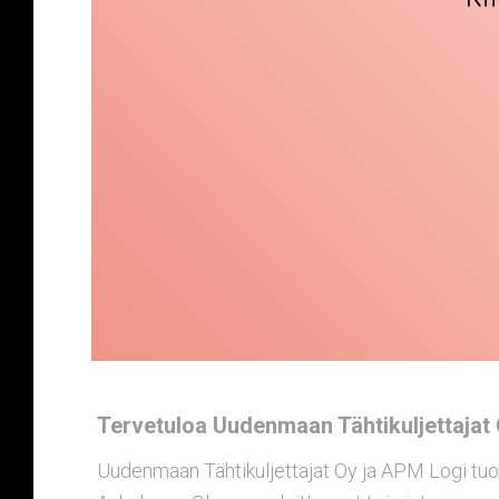
Tervetuloa Uudenmaan Tähtikuljettajat O
Uudenmaan Tähtikuljettajat Oy ja APM Logi tuot