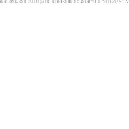
iskuussa 2018 ja tällä hetkellä edustamme noin 20 yrityst