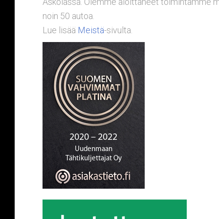
Askolassa. Olemme aloittaneet toimintamme maal
noin 50 autoa.
Lue lisää
Meistä
-sivulta.