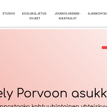
ETUSIVU
KOULUKULJETUS-
JOUKKOLIIKENNE-
AJANKOHTAI
OHJEET
AIKATAULUT
ely Porvoon asukka
innostaako kohtuuhintainen yhteiskyy