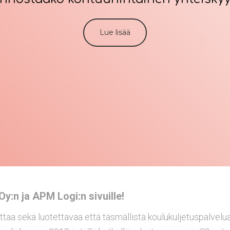
Lue lisää
y:n ja APM Logi:n sivuille!
taa sekä luotettavaa että täsmällistä koulukuljetuspalvelua