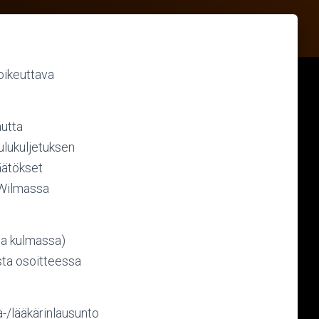
 oikeuttava
autta
lukuljetuksen
äätökset
 Wilmassa
sa kulmassa)
sta osoitteessa
a-/lääkärinlausunto