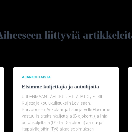
iheeseen liittyviä artikkelei
AJANKOHTAISTA
Etsimme kuljettajia ja autoilijoita
UUDENMAAN TÄHTIKULJETTAJAT Oy ETSII:
Kuljettajia koulukuljetuksiin Loviisaan,
Porvooseen, Askolaan ja Lapinjärvelle Haemme
vastuullisia taksinkuljettajia (B-ajokortti) ja linja-
autonkuljettajia (D1- tai D-ajokortti) aamu- ja
iltapäiväajoihin. Työ alkaa sopimuksen