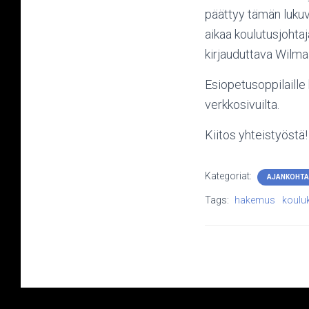
päättyy tämän lukuv
aikaa koulutusjohta
kirjauduttava Wilmaa
Esiopetusoppilaille
verkkosivuilta.
Kiitos yhteistyöstä!
Kategoriat:
AJANKOHTA
Tags:
hakemus
kouluk