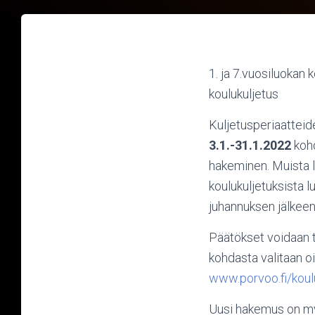
1. ja 7.vuosiluokan
koulukuljetus
Kuljetusperiaatteid
3.1.-31.1.2022
koh
hakeminen. Muista l
koulukuljetuksista
juhannuksen jälkeen
Päätökset voidaan t
kohdasta valitaan o
www.porvoo.fi/koul
Uusi hakemus on myö