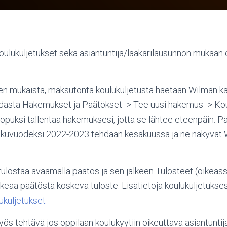
 koulukuljetukset sekä asiantuntija/lääkärilausunnon mukaan
en mukaista, maksutonta koulukuljetusta haetaan Wilman k
dasta Hakemukset ja Päätökset -> Tee uusi hakemus -> Kou
opuksi tallentaa hakemuksesi, jotta se lähtee eteenpäin. P
 lukuvuodeksi 2022-2023 tehdään kesäkuussa ja ne näkyvät
.
ulostaa avaamalla päätös ja sen jälkeen Tulosteet (oikeas
ikeaa päätöstä koskeva tuloste. Lisätietoja koulukuljetukse
ukuljetukset
s tehtävä jos oppilaan koulukyytiin oikeuttava asiantuntij