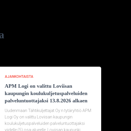
ta
AJANKOHTAISTA
APM Logi on valittu Loviisan
kaupungin koulukuljetuspalveluiden
palveluntuottajaksi 13.8.2026 alkaen
Uudenmaan Tähtikuljettajat Oy:n tytäryhtiö APM
Logi Oy on valittu Loviisan kaupungin
koulukuljetuspalveluiden palveluntuottajaksi
viidelle (5) osa-alueelle. Loviisan kaupunki