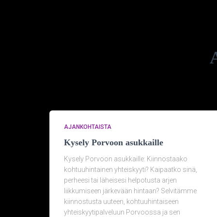
A
AJANKOHTAISTA
Kysely Porvoon asukkaille
Kysely Porvoon asukkaille: Kiinnostaako
kohtuuhintainen yhteiskyyti? Kaipaatko sinä,
perheesi tai läheisesi helpotusta arjen
liikkumiseen järkevään hintaan? Selvitämme
kiinnostusta uuteen, kohtuuhintaiseen
yhteiskyytipalveluun Porvoossa ja sen