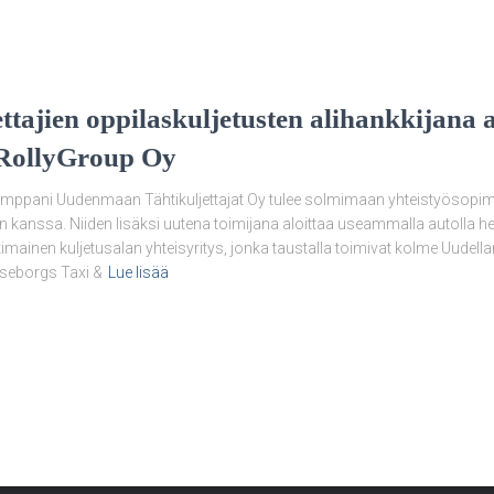
ajien oppilaskuljetusten alihankkijana a
RollyGroup Oy
ppani Uudenmaan Tähtikuljettajat Oy tulee solmimaan yhteistyösopimu
en kanssa. Niiden lisäksi uutena toimijana aloittaa useammalla autolla h
mainen kuljetusalan yhteisyritys, jonka taustalla toimivat kolme Uudella
aseborgs Taxi &
Lue lisää