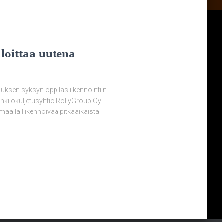
loittaa uutena
ksen syksyn oppilasliikennöintiin
enkilökuljetusyhtiö RollyGroup Oy.
maalla liikennöivää pitkäaikaista