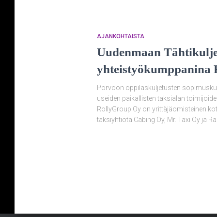
AJANKOHTAISTA
Uudenmaan Tähtikuljett
yhteistyökumppanina 
Porvoon oppilaskuljetusten sopimuskum
useiden paikallisten taksialan toimijoid
RollyGroup Oy on yrittäjäomisteinen koti
taksiyhtiötä Cabing Oy, Mr. Taxi Oy ja R